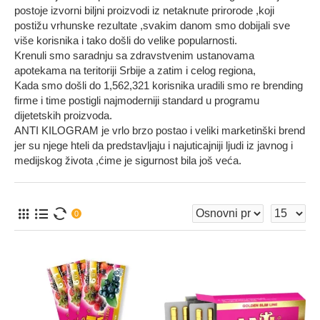
postoje izvorni biljni proizvodi iz netaknute prirorode ,koji
postižu vrhunske rezultate ,svakim danom smo dobijali sve
više korisnika i tako došli do velike popularnosti.
Krenuli smo saradnju sa zdravstvenim ustanovama
apotekama na teritoriji Srbije a zatim i celog regiona,
Kada smo došli do 1,562,321 korisnika uradili smo re brending
firme i time postigli najmoderniji standard u programu
dijetetskih proizvoda.
ANTI KILOGRAM je vrlo brzo postao i veliki marketinški brend
jer su njege hteli da predstavljaju i najuticajniji ljudi iz javnog i
medijskog života ,ćime je sigurnost bila još veća.
0