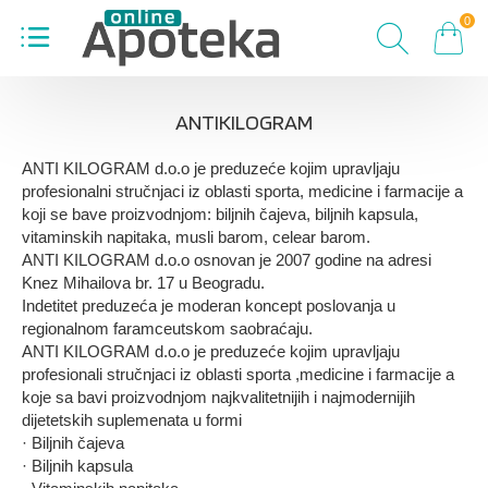
0
ANTIKILOGRAM
ANTI KILOGRAM d.o.o je preduzeće kojim upravljaju
profesionalni stručnjaci iz oblasti sporta, medicine i farmacije a
koji se bave proizvodnjom: biljnih čajeva, biljnih kapsula,
vitaminskih napitaka, musli barom, celear barom.
ANTI KILOGRAM d.o.o osnovan je 2007 godine na adresi
Knez Mihailova br. 17 u Beogradu.
Indetitet preduzeća je moderan koncept poslovanja u
regionalnom faramceutskom saobraćaju.
ANTI KILOGRAM d.o.o je preduzeće kojim upravljaju
profesionali stručnjaci iz oblasti sporta ,medicine i farmacije a
koje sa bavi proizvodnjom najkvalitetnijih i najmodernijih
dijetetskih suplemenata u formi
· Biljnih čajeva
· Biljnih kapsula