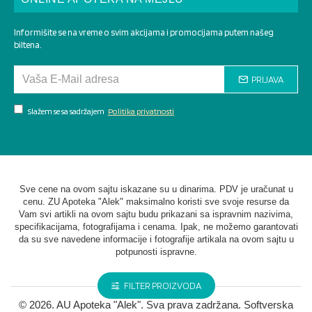
Informišite se na vreme o svim akcijama i promocijama putem našeg
biltena.
PRIJAVA
Slažem se sa sadržajem
Politika privatnosti
Sve cene na ovom sajtu iskazane su u dinarima. PDV je uračunat u
cenu. ZU Apoteka "Alek" maksimalno koristi sve svoje resurse da
Vam svi artikli na ovom sajtu budu prikazani sa ispravnim nazivima,
specifikacijama, fotografijama i cenama. Ipak, ne možemo garantovati
da su sve navedene informacije i fotografije artikala na ovom sajtu u
potpunosti ispravne.
FILTER PROIZVODA
©
2026. AU Apoteka "Alek". Sva prava zadržana. Softverska