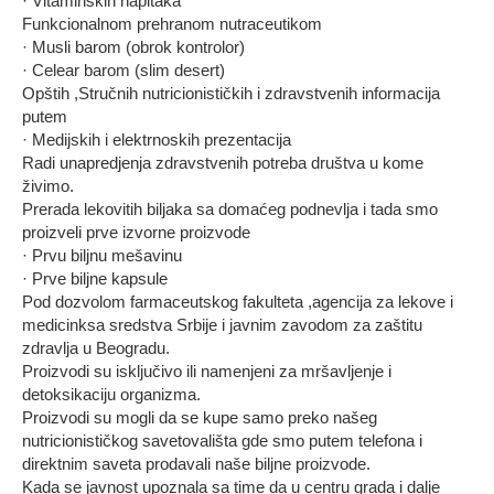
· Vitaminskih napitaka
Funkcionalnom prehranom nutraceutikom
· Musli barom (obrok kontrolor)
· Celear barom (slim desert)
Opštih ,Stručnih nutricionističkih i zdravstvenih informacija
putem
· Medijskih i elektrnoskih prezentacija
Radi unapredjenja zdravstvenih potreba društva u kome
živimo.
Prerada lekovitih biljaka sa domaćeg podnevlja i tada smo
proizveli prve izvorne proizvode
· Prvu biljnu mešavinu
· Prve biljne kapsule
Pod dozvolom farmaceutskog fakulteta ,agencija za lekove i
medicinksa sredstva Srbije i javnim zavodom za zaštitu
zdravlja u Beogradu.
Proizvodi su isključivo ili namenjeni za mršavljenje i
detoksikaciju organizma.
Proizvodi su mogli da se kupe samo preko našeg
nutricionističkog savetovališta gde smo putem telefona i
direktnim saveta prodavali naše biljne proizvode.
Kada se javnost upoznala sa time da u centru grada i dalje